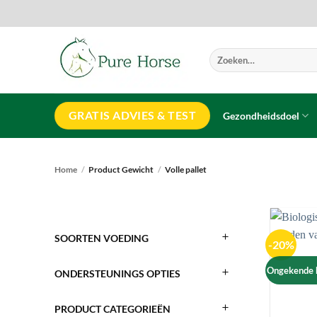
Ga
naar
inhoud
Zoeken
naar:
GRATIS ADVIES & TEST
Gezondheidsdoel
Home
/
Product Gewicht
/
Volle pallet
SOORTEN VOEDING
-20%
Ongekende h
ONDERSTEUNINGS OPTIES
PRODUCT CATEGORIEËN