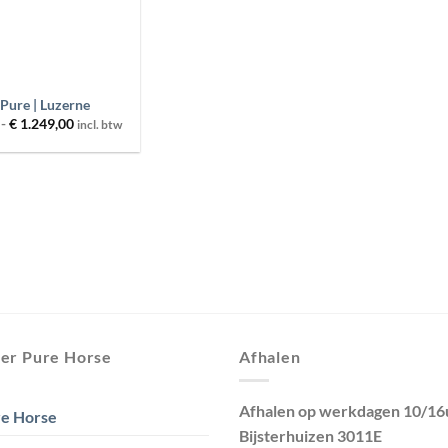
Pure | Luzerne
Prijsklasse:
-
€
1.249,00
incl. btw
€ 26,00
tot
€ 1.249,00
er Pure Horse
Afhalen
Afhalen op werkdagen 10/16
e Horse
Bijsterhuizen 3011E