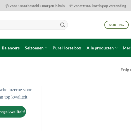
📦 Voor 14:00 besteld = morgen in huis | 💸 Vanaf €100 korting op verzending
KORTING
Balancers
Seizoenen
Pure Horse box
Alle producten
Mer
Enig 
Toevoegen
aan
wenslijst
oge kwaliteit!