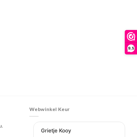
9,5
Webwinkel Keur
u.