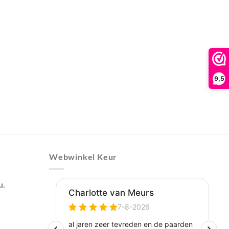
9,5
Webwinkel Keur
u.