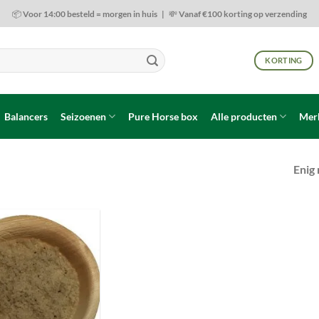
📦 Voor 14:00 besteld = morgen in huis | 💸 Vanaf €100 korting op verzending
KORTING
Balancers
Seizoenen
Pure Horse box
Alle producten
Mer
Enig 
Toevoegen
aan
wenslijst