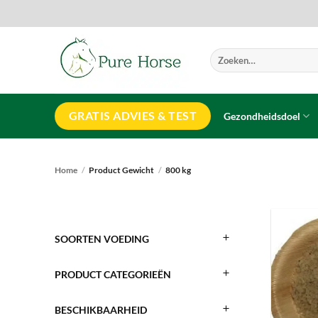
Ga
naar
inhoud
Zoeken
naar:
GRATIS ADVIES & TEST
Gezondheidsdoel
Home
/
Product Gewicht
/
800 kg
SOORTEN VOEDING
PRODUCT CATEGORIEËN
BESCHIKBAARHEID