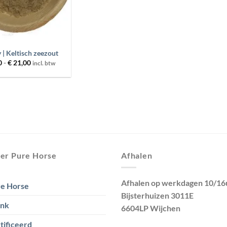
 | Keltisch zeezout
Prijsklasse:
0
-
€
21,00
incl. btw
€ 7,50
tot
€ 21,00
er Pure Horse
Afhalen
Afhalen op werkdagen 10/16
e Horse
Bijsterhuizen 3011E
ank
6604LP Wijchen
tificeerd