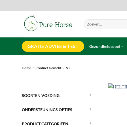
Ga
naar
inhoud
Zoeken
naar:
GRATIS ADVIES & TEST
Gezondheidsdoel
Home
/
Product Gewicht
/
5 L
SOORTEN VOEDING
ONDERSTEUNINGS OPTIES
PRODUCT CATEGORIEËN