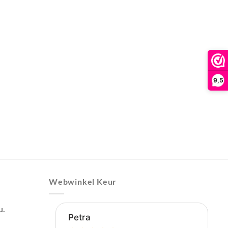
9,5
Webwinkel Keur
u.