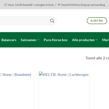
📦 Voor 14:00 besteld = morgen in huis | 💸 Vanaf €100 korting op verzending
KORTING
Balancers
Seizoenen
Pure Horse box
Alle producten
Mer
Toont alle 2 r
Toevoegen
Toevoegen
aan
aan
wenslijst
wenslijst