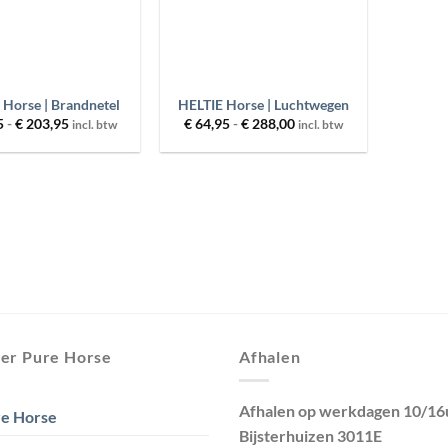
+
 Horse | Brandnetel
HELTIE Horse | Luchtwegen
Prijsklasse:
Prijsklasse:
5
-
€
203,95
€
64,95
-
€
288,00
incl. btw
incl. btw
€ 44,95
€ 64,95
tot
tot
€ 203,95
€ 288,00
er Pure Horse
Afhalen
Afhalen op werkdagen 10/16
e Horse
Bijsterhuizen 3011E