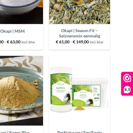
+
Okapi | Season Fit –
Okapi | MSM
Seizoensmix eenmalig
Prijsklasse:
Prijsklasse:
00
-
€
63,00
€
61,00
-
€
149,00
incl. btw
incl. btw
€ 31,00
€ 61,00
tot
tot
€ 63,00
€ 149,00
Toevoegen
Toevoegen
aan
aan
wenslijst
wenslijst
9,5
+
api | Koper Plus
PerNaturam | EquiForte