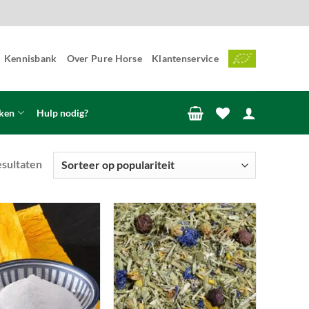
Kennisbank
Over Pure Horse
Klantenservice
ken
Hulp nodig?
Gesorteerd
esultaten
op
populariteit
Toevoegen
Toevoegen
aan
aan
wenslijst
wenslijst