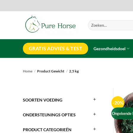
Ga
naar
inhoud
Zoeken
naar:
GRATIS ADVIES & TEST
Gezondheidsdoel
Home
/
Product Gewicht
/
2,5 kg
SOORTEN VOEDING
-20%
Ongekende h
ONDERSTEUNINGS OPTIES
PRODUCT CATEGORIEËN