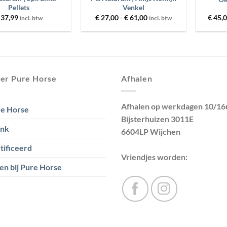
Pellets
Venkel
Prijsklasse:
37,99
€
27,00
-
€
61,00
€
45,
incl. btw
incl. btw
€ 27,00
tot
€ 61,00
er Pure Horse
Afhalen
Afhalen op werkdagen 10/16
e Horse
Bijsterhuizen 3011E
ank
6604LP Wijchen
tificeerd
Vriendjes worden:
en bij Pure Horse