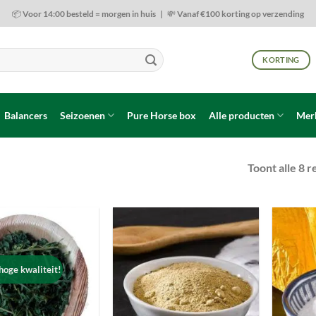
📦 Voor 14:00 besteld = morgen in huis | 💸 Vanaf €100 korting op verzending
KORTING
Balancers
Seizoenen
Pure Horse box
Alle producten
Mer
Toont alle 8 r
Toevoegen
Toevoegen
aan
aan
wenslijst
wenslijst
oge kwaliteit!