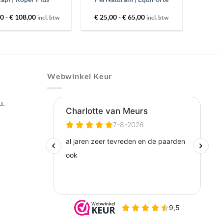
Prijsklasse:
Prijsklasse:
00
-
€
108,00
€
25,00
-
€
65,00
incl. btw
incl. btw
€ 45,00
€ 25,00
tot
tot
€ 108,00
€ 65,00
Webwinkel Keur
u.