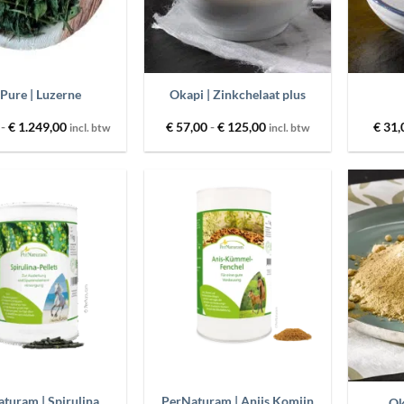
+
+
Pure | Luzerne
Okapi | Zinkchelaat plus
Prijsklasse:
Prijsklasse:
-
€
1.249,00
€
57,00
-
€
125,00
€
31,
incl. btw
incl. btw
€ 26,00
€ 57,00
tot
tot
€ 1.249,00
€ 125,00
Toevoegen
Toevoegen
aan
aan
wenslijst
wenslijst
+
+
turam | Spirulina
PerNaturam | Anijs Komijn
Ok