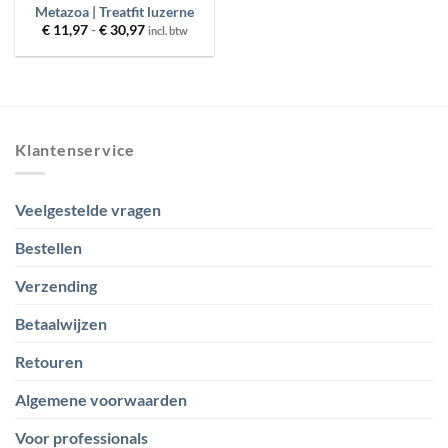
Metazoa | Treatfit luzerne
Prijsklasse:
€
11,97
-
€
30,97
incl. btw
€ 11,97
tot
€ 30,97
Klantenservice
Veelgestelde vragen
Bestellen
Verzending
Betaalwijzen
Retouren
Algemene voorwaarden
Voor professionals