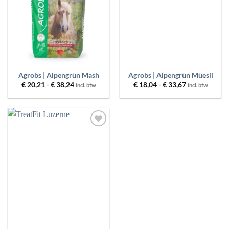
PRODUCT CATEGORIEËN
BESCHIKBAARHEID
MERKEN
Agrobs | Alpengrün Mash
Agrobs | Alpengrün Müesli
Prijsklasse:
Prijsklasse:
€
20,21
-
€
38,24
€
18,04
-
€
33,67
incl. btw
incl. btw
€ 20,21
€ 18,04
tot
tot
PRIJS
€ 38,24
€ 33,67
FILTER
RESET
Toevoegen
aan
wenslijst