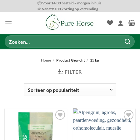
Ga
📦 Voor 14:00 besteld = morgen in huis
💸 Vanaf €100 korting op verzending
naar
inhoud
Zoeken
naar:
Home
/
Product Gewicht
/
15 kg
FILTER
SOORTEN VOEDING
Toevoegen
Toevoegen
aan
aan
wenslijst
wenslijst
ONDERSTEUNINGS OPTIES