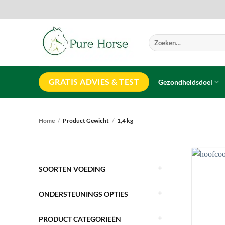
Ga
naar
inhoud
Zoeken
naar:
GRATIS ADVIES & TEST
Gezondheidsdoel
Home
/
Product Gewicht
/
1,4 kg
SOORTEN VOEDING
ONDERSTEUNINGS OPTIES
PRODUCT CATEGORIEËN