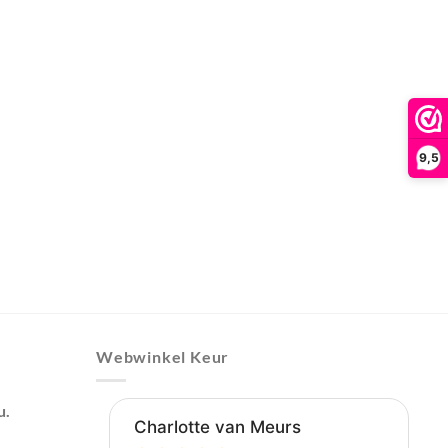
9,5
Webwinkel Keur
u.