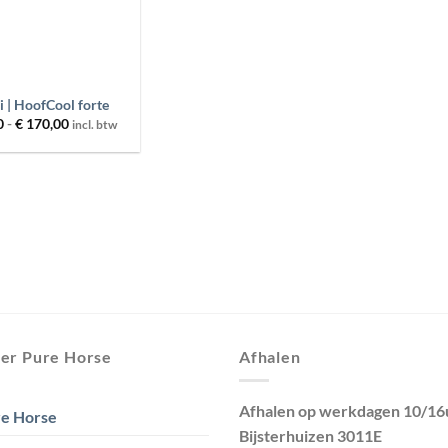
 | HoofCool forte
Prijsklasse:
0
-
€
170,00
incl. btw
€ 85,50
tot
€ 170,00
er Pure Horse
Afhalen
Afhalen op werkdagen 10/16
e Horse
Bijsterhuizen 3011E