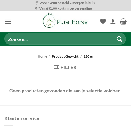
Ga
📦 Voor 14:00 besteld = morgen in huis
💸 Vanaf €100 korting op verzending
naar
inhoud
Zoeken
naar:
Home
/
Product Gewicht
/
120 gr
FILTER
Geen producten gevonden die aan je selectie voldoen.
Klantenservice