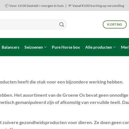
📦 Voor 14:00 besteld = morgen in huis | 💸 Vanaf €100 korting op verzending
KORTING
Balancers
Seizoenen
Pure Horse box
Alle producten
Mer
oducten heeft die stuk voor een bijzondere werking hebben.
hebben. Het assortiment van de Groene Os bevat geen onnodige 
tisch gemanipuleerd zijn of afkomstig van vervuilde teelt. Da
t zuivere gezondheidsproducten voor dieren. Ze doen geen co