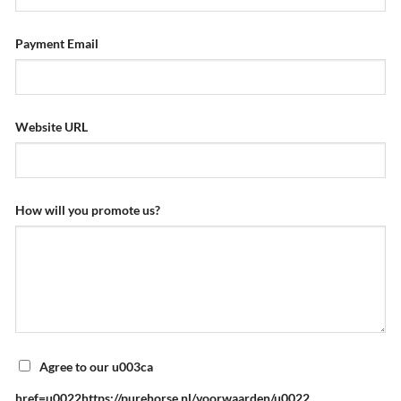
Payment Email
Website URL
How will you promote us?
Agree to our u003ca
href=u0022https://purehorse.nl/voorwaarden/u0022