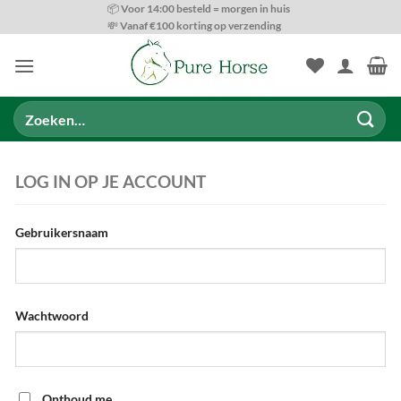
Ga
📦 Voor 14:00 besteld = morgen in huis
💸 Vanaf €100 korting op verzending
naar
inhoud
Zoeken
naar:
LOG IN OP JE ACCOUNT
Gebruikersnaam
Wachtwoord
Onthoud me