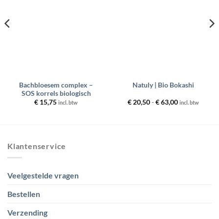
wenslijst
wenslijst
Bachbloesem complex –
Natuly | Bio Bokashi
SOS korrels biologisch
Prijsklasse:
€
15,75
€
20,50
-
€
63,00
incl. btw
incl. btw
€ 20,50
tot
€ 63,00
Klantenservice
Veelgestelde vragen
Bestellen
Verzending