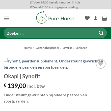
Ga
📦 Voor 14:00 besteld = morgen in huis
💸 Vanaf €100 korting op verzending
naar
inhoud
Zoeken
naar:
Home
/
Gezondheidsdoel
/
Overig
/
Senioren
Toevoegen
Okapi | Synofit
aan
wenslijst
139,00
€
incl. btw
Ondersteunt gewrichten bij oudere paarden en
sportpaarden.