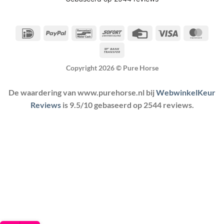
IDeal
PayPal
Bancontact
Sofort
Credit
Visa
Maste
Card
Bank
Transfer
Copyright 2026 ©
Pure Horse
De waardering van www.purehorse.nl bij
WebwinkelKeur
Reviews
is 9.5/10 gebaseerd op 2544 reviews.